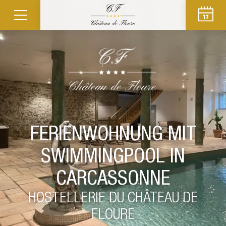
FERIENWOHNUNG MIT
SWIMMINGPOOL IN
CARCASSONNE
HOSTELLERIE DU CHÂTEAU DE
FLOURE