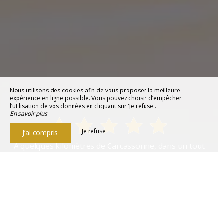
Nous utilisons des cookies afin de vous proposer la meilleure
expérience en ligne possible. Vous pouvez choisir d’empêcher
l’utilisation de vos données en cliquant sur 'Je refuse'.
En savoir plus
Je refuse
J’ai compris
A quelques kilomètres de Carcassonne, dans un tout
petit village, nous avons découvert un établissement de
grande qualité. Chambres confortables (très bonne
literie), excellente restauration, spa et piscine
extérieure très agréables. L'accueil est à la fois
professionnel et sympathique. Nous recommandons
sans réserve !