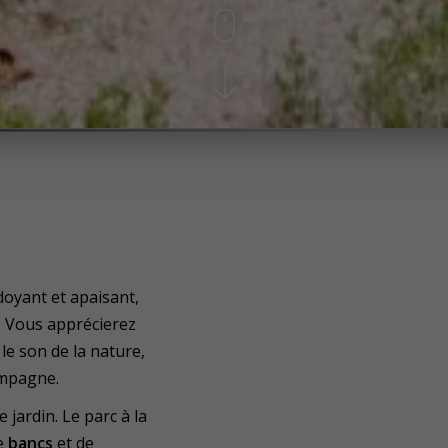
e
RCER
doyant et apaisant,
. Vous apprécierez
le son de la nature,
campagne.
jardin. Le parc à la
de
bancs
et de