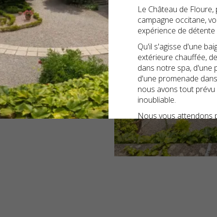
Le Château de Floure, p
campagne occitane, vo
expérience de détente
Qu'il s'agisse d'une ba
extérieure chauffée, de
dans notre spa, d'une 
d'une promenade dans le
nous avons tout prévu 
inoubliable.
Nous vous attendons po
famille un séjour uniqu
d'histoire.
À très bientôt pour d
dans notre écrin de ver