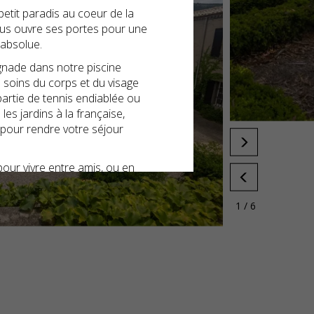
etit paradis au coeur de la
us ouvre ses portes pour une
 absolue.
ignade dans notre piscine
 soins du corps et du visage
partie de tennis endiablée ou
s jardins à la française,
pour rendre votre séjour
ur vivre entre amis, ou en
e dans un lieu chargé
1 / 6
es parenthèses enchantées
dure !