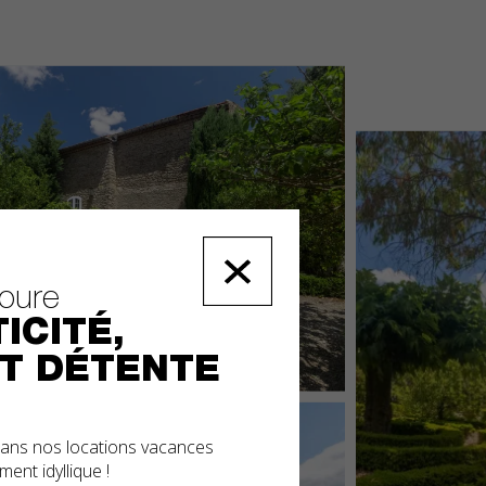
loure
ICITÉ,
T DÉTENTE
ans nos locations vacances
ent idyllique !