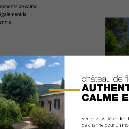
s moments de calme
également la
ennis
.
château de f
AUTHENT
CALME E
Venez vous détendre d
de charme pour un mom