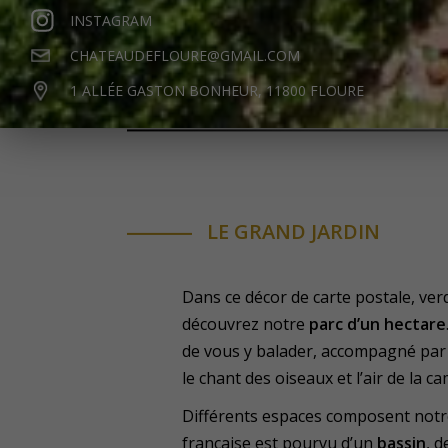
INSTAGRAM
Un oasis de natur
CHATEAUDEFLOURE@GMAIL.COM
1 ALLÉE GASTON BONHEUR, 11800 FLOURE
POUR SE DÉTENDRE ET SE RESSOU
LE GRAND JARDIN
Dans ce décor de carte postale, ver
découvrez notre
parc d’un hectare
de vous y balader, accompagné par 
le chant des oiseaux et l’air de la 
Différents espaces composent notre 
française est pourvu d’un
bassin
, 