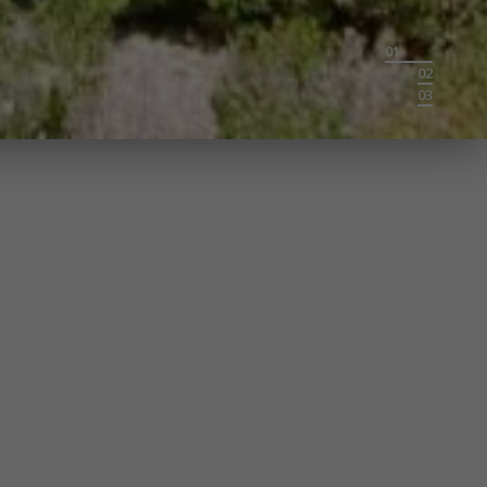
01
02
03